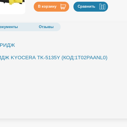
В корзину
Сравнить
окументы
Отзывы
ТРИДЖ
Ж KYOCERA TK-5135Y (КОД:1T02PAANL0)