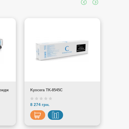
тридж
Kyocera TK-8545C
Kyocera
8 274 грн.
3 960 г