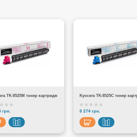
era TK-8525M тонер картридж
Kyocera TK-8525C тонер кар
4 грн.
8 274 грн.