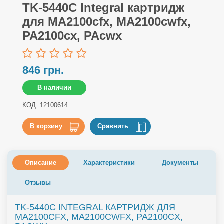
TK-5440C Integral картридж
для MA2100cfx, MA2100cwfx,
PA2100cx, PAcwx
846 грн.
В наличии
КОД: 12100614
В корзину
Сравнить
Описание
Характеристики
Документы
Отзывы
TK-5440C INTEGRAL КАРТРИДЖ ДЛЯ
MA2100CFX, MA2100CWFX, PA2100CX,