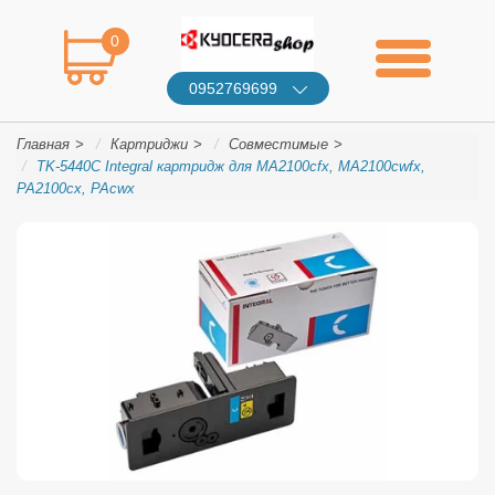
0
0952769699
Главная
Картриджи
Совместимые
TK-5440C Integral картридж для MA2100cfx, MA2100cwfx,
PA2100cx, PAcwx