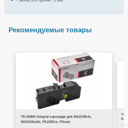
Запчасти и прочее - 3 мес.
Рекомендуемые товары
TK-5
TK-5440K Integral картридж для MA2100cfx,
MA21
MA2100cwfx, PA2100cx, PAcwx