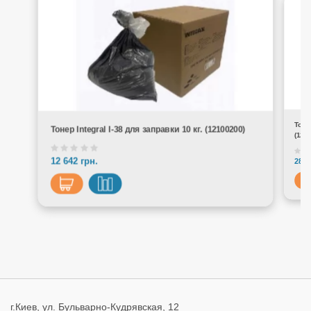
Тоне
Тонер Integral I-38 для заправки 10 кг. (12100200)
(121
12 642 грн.
282 
г.Киев, ул. Бульварно-Кудрявская, 12