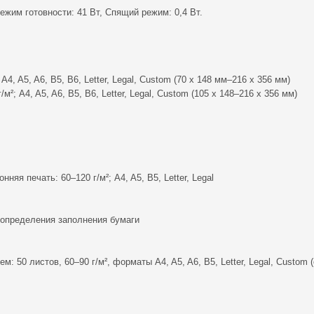
Режим готовности: 41 Вт, Спящий режим: 0,4 Вт.
A4, A5, A6, B5, B6, Letter, Legal, Custom (70 x 148 мм–216 x 356 мм)
²; A4, A5, A6, B5, B6, Letter, Legal, Custom (105 x 148–216 x 356 мм)
яя печать: 60–120 г/м²; A4, A5, B5, Letter, Legal
 определения заполнения бумаги
 50 листов, 60–90 г/м², форматы A4, A5, A6, B5, Letter, Legal, Custom (