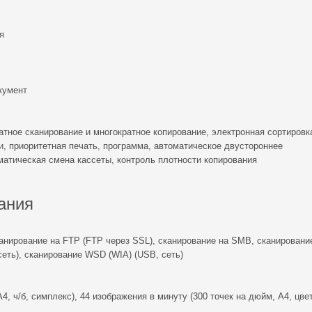
я
окумент
тное сканирование и многократное копирование, электронная сортировка
ти, приоритетная печать, программа, автоматическое двустороннее
матическая смена кассеты, контроль плотности копирования
ания
анирование на FTP (FTP через SSL), сканирование на SMB, сканировани
еть), сканирование WSD (WIA) (USB, сеть)
4, ч/б, симплекс), 44 изображения в минуту (300 точек на дюйм, A4, цвет