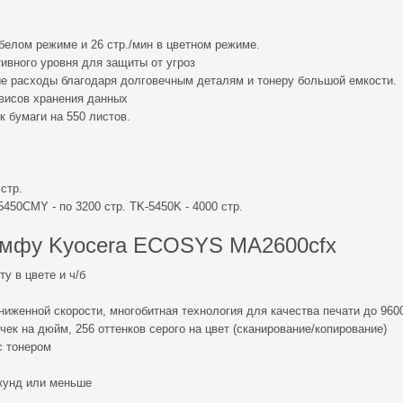
-белом режиме и 26 стр./мин в цветном режиме.
ивного уровня для защиты от угроз
е расходы благодаря долговечным деталям и тонеру большой емкости.
висов хранения данных
 бумаги на 550 листов.
стр.
450CMY - по 3200 стр. TK-5450K - 4000 стр.
о мфу Kyocera ECOSYS MA2600cfx
у в цвете и ч/б
ниженной скорости, многобитная технология для качества печати до 960
очек на дюйм, 256 оттенков серого на цвет (сканирование/копирование)
с тонером
екунд или меньше