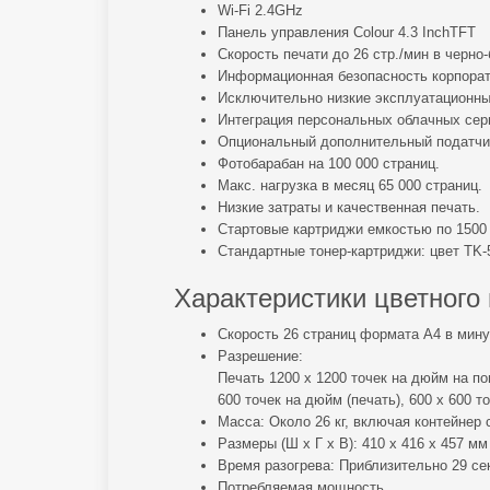
Wi-Fi 2.4GHz
Панель управления Colour 4.3 InchTFT
Скорость печати до 26 стр./мин в черно
Информационная безопасность корпорат
Исключительно низкие эксплуатационны
Интеграция персональных облачных сер
Опциональный дополнительный податчик
Фотобарабан на 100 000 страниц.
Макс. нагрузка в месяц 65 000 страниц.
Низкие затраты и качественная печать.
Стартовые картриджи емкостью по 1500 
Стандартные тонер-картриджи: цвет TK-5
Характеристики цветног
Скорость 26 страниц формата А4 в минут
Разрешение:
Печать 1200 x 1200 точек на дюйм на по
600 точек на дюйм (печать), 600 x 600 т
Масса: Около 26 кг, включая контейнер 
Размеры (Ш x Г x В): 410 х 416 х 457 мм
Время разогрева: Приблизительно 29 с
Потребляемая мощность